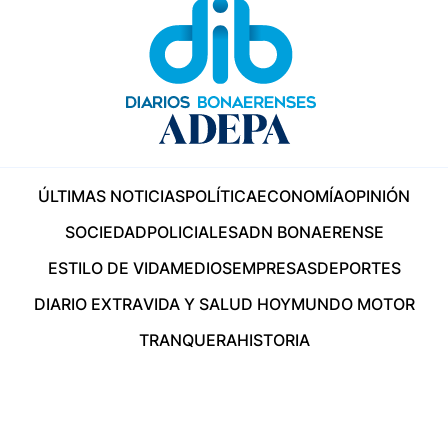
ÚLTIMAS NOTICIAS
POLÍTICA
ECONOMÍA
OPINIÓN
SOCIEDAD
POLICIALES
ADN BONAERENSE
ESTILO DE VIDA
MEDIOS
EMPRESAS
DEPORTES
DIARIO EXTRA
VIDA Y SALUD HOY
MUNDO MOTOR
TRANQUERA
HISTORIA