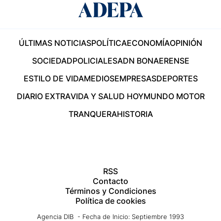
ÚLTIMAS NOTICIAS
POLÍTICA
ECONOMÍA
OPINIÓN
SOCIEDAD
POLICIALES
ADN BONAERENSE
ESTILO DE VIDA
MEDIOS
EMPRESAS
DEPORTES
DIARIO EXTRA
VIDA Y SALUD HOY
MUNDO MOTOR
TRANQUERA
HISTORIA
RSS
Contacto
Términos y Condiciones
Política de cookies
Agencia DIB - Fecha de Inicio: Septiembre 1993