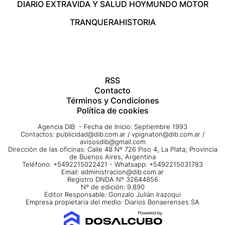
DIARIO EXTRA
VIDA Y SALUD HOY
MUNDO MOTOR
TRANQUERA
HISTORIA
RSS
Contacto
Términos y Condiciones
Política de cookies
Agencia DIB - Fecha de Inicio: Septiembre 1993
Contactos:
publicidad@dib.com.ar
/
vpignaton@dib.com.ar
/
avisosdib@gmail.com
Dirección de las oficinas: Calle 48 Nº 726 Piso 4, La Plata; Provincia
de Buenos Aires, Argentina
Teléfono: +5492215022421 - Whatsapp: +5492215031783
Email:
administracion@dib.com.ar
Registro DNDA Nº 32644856
Nº de edición: 9.890
Editor Responsable: Gonzalo Julián Irazoqui
Empresa propietaria del medio: Diarios Bonaerenses SA