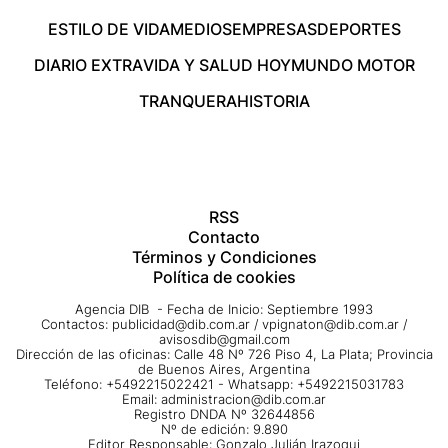
ESTILO DE VIDA
MEDIOS
EMPRESAS
DEPORTES
DIARIO EXTRA
VIDA Y SALUD HOY
MUNDO MOTOR
TRANQUERA
HISTORIA
RSS
Contacto
Términos y Condiciones
Política de cookies
Agencia DIB - Fecha de Inicio: Septiembre 1993
Contactos:
publicidad@dib.com.ar
/
vpignaton@dib.com.ar
/
avisosdib@gmail.com
Dirección de las oficinas: Calle 48 Nº 726 Piso 4, La Plata; Provincia
de Buenos Aires, Argentina
Teléfono: +5492215022421 - Whatsapp: +5492215031783
Email:
administracion@dib.com.ar
Registro DNDA Nº 32644856
Nº de edición: 9.890
Editor Responsable: Gonzalo Julián Irazoqui