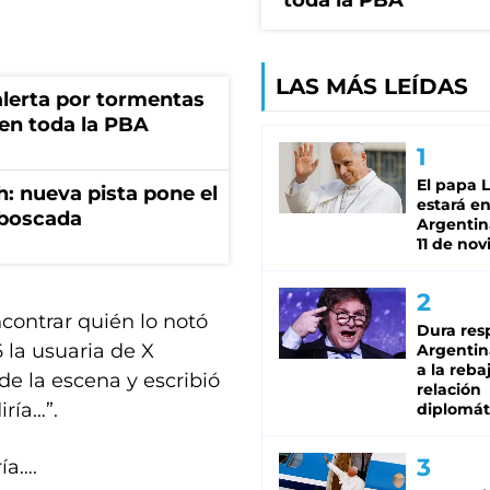
toda la PBA
LAS MÁS LEÍDAS
 alerta por tormentas
 en toda la PBA
El papa 
: nueva pista pone el
estará en
mboscada
Argentina
11 de no
contrar quién lo notó
Dura res
 la usuaria de X
Argentina
a la reba
e la escena y escribió
relación
iría…”.
diplomát
ía….