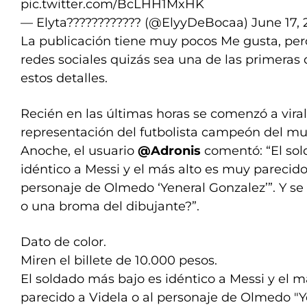
pic.twitter.com/BcLHH1MxHK
— Elyta???????????? (@ElyyDeBocaa)
June 17,
La publicación tiene muy pocos Me gusta, pero
redes sociales quizás sea una de las primera
estos detalles.
Recién en las últimas horas se comenzó a viral
representación del futbolista campeón del mu
Anoche, el usuario
@Adronis
comentó: “El sol
idéntico a Messi y el más alto es muy parecido
personaje de Olmedo ‘Yeneral Gonzalez’”. Y se 
o una broma del dibujante?”.
Dato de color.
Miren el billete de 10.000 pesos.
El soldado más bajo es idéntico a Messi y el 
parecido a Videla o al personaje de Olmedo "Y