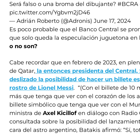
Será falso o una broma del dibujante?
#BCRA
pic.twitter.com/Ygbvm2jD46
— Adrián Roberto (@Adronis)
June 17, 2024
Es poco probable que el Banco Central se pron
que solo queda la especulación juguetona en l
o no son?
Cabe recordar que en febrero de 2023, en plen
de Qatar,
la entonces presidenta del Central,
deslizado la posibilidad de hacer un billete es
rostro de Lionel Messi
. “(Con el billete de 10 
más que tenga que ver con el corazón de los a
billete simbólico que tenga que ver con el Mund
ministra de
Axel Kicillof
en diálogo con Radio C
consultada sobre la posibilidad del lanzamient
cara del astro argentino, Batakis afirmó: “Sí, t