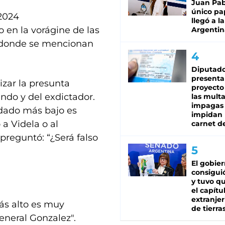
Juan Pabl
único pa
 2024
llegó a la
 en la vorágine de las
Argentin
s donde se mencionan
Diputado
presenta
izar la presunta
proyecto
ndo y del exdictador.
las mult
impagas
dado más bajo es
impidan 
 a Videla o al
carnet d
preguntó: “¿Será falso
El gobie
consiguió
y tuvo qu
el capítu
extranjer
más alto es muy
de tierra
eneral Gonzalez".