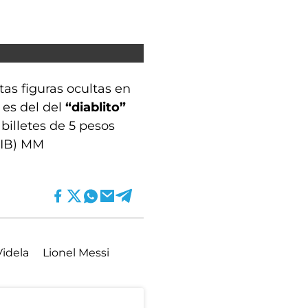
as figuras ocultas en
 es del del
“diablito”
illetes de 5 pesos
(DIB) MM
Videla
Lionel Messi