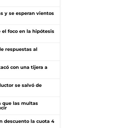
as y se esperan vientos
el foco en la hipótesis
de respuestas al
tacó con una tijera a
ductor se salvó de
 que las multas
cir
n descuento la cuota 4