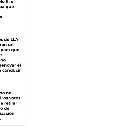
o II, el
pa que
a
s de LLA
ron un
 para que
as
 no
renovar el
e conducir
rno no
 los votos
e retirar
lo de
ización
s