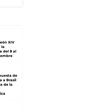
León XIV
 la
 del 8 al
viembre
puesta de
 a Brasil
ja de la
ica