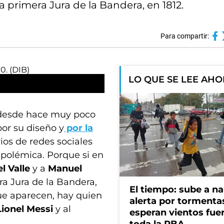
a primera Jura de la Bandera, en 1812.
Para compartir:
LO QUE SE LEE AH
 desde hace muy poco
or su diseño y
por la
rios de redes sociales
a polémica. Porque si en
l Valle
y a
Manuel
era Jura de la Bandera,
El tiempo: sube a na
que aparecen, hay quien
alerta por tormenta
Lionel Messi
y al
esperan vientos fue