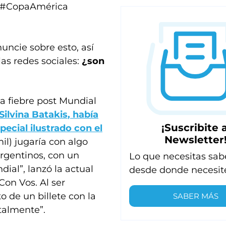
#CopaAmérica
uncie sobre esto, así
as redes sociales:
¿son
a fiebre post Mundial
Silvina Batakis
, había
¡Suscribite a
pecial ilustrado con el
Newsletter
mil) jugaría con algo
rgentinos, con un
Lo que necesitas sab
ial”, lanzó la actual
desde donde necesit
on Vos. Al ser
o de un billete con la
SABER MÁS
otalmente”.