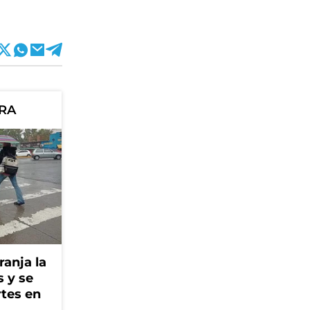
ORA
ranja la
s y se
rtes en