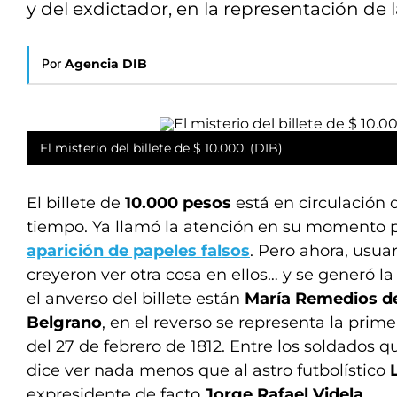
y del exdictador, en la representación de l
Por
Agencia DIB
El misterio del billete de $ 10.000. (DIB)
El billete de
10.000 pesos
está en circulación
tiempo. Ya llamó la atención en su momento p
aparición de papeles falsos
. Pero ahora, usua
creyeron ver otra cosa en ellos… y se generó l
el anverso del billete están
María Remedios de
Belgrano
, en el reverso se representa la prim
del 27 de febrero de 1812. Entre los soldados 
dice ver nada menos que al astro futbolístico
expresidente de facto
Jorge Rafael Videla
.