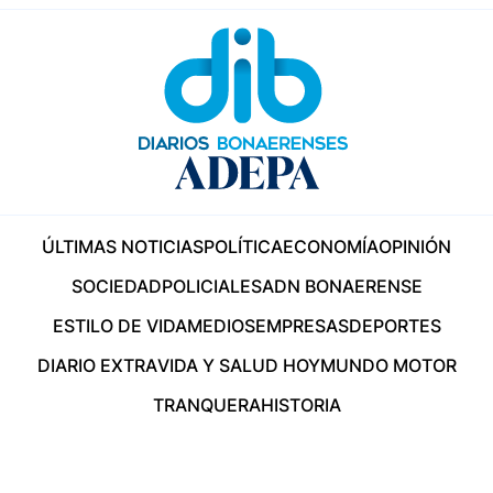
ÚLTIMAS NOTICIAS
POLÍTICA
ECONOMÍA
OPINIÓN
SOCIEDAD
POLICIALES
ADN BONAERENSE
ESTILO DE VIDA
MEDIOS
EMPRESAS
DEPORTES
DIARIO EXTRA
VIDA Y SALUD HOY
MUNDO MOTOR
TRANQUERA
HISTORIA