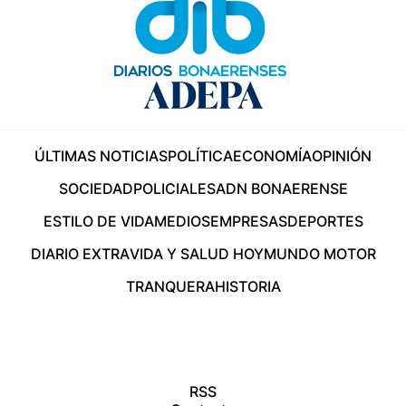
ÚLTIMAS NOTICIAS
POLÍTICA
ECONOMÍA
OPINIÓN
SOCIEDAD
POLICIALES
ADN BONAERENSE
ESTILO DE VIDA
MEDIOS
EMPRESAS
DEPORTES
DIARIO EXTRA
VIDA Y SALUD HOY
MUNDO MOTOR
TRANQUERA
HISTORIA
RSS