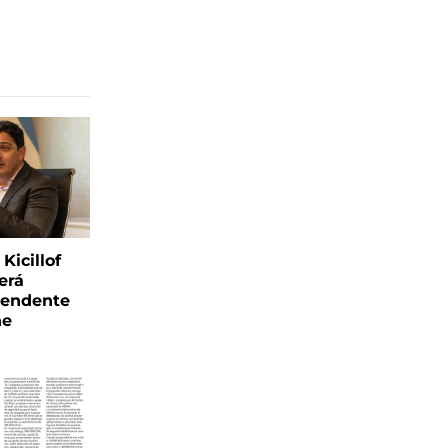
Kicillof
erá
tendente
ne