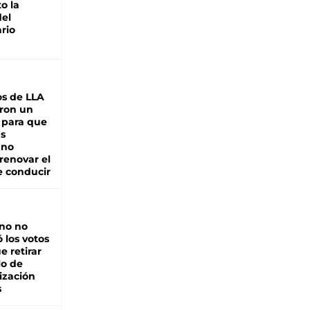
o la
del
rio
s de LLA
ron un
 para que
as
 no
renovar el
e conducir
rno no
 los votos
e retirar
lo de
ización
s