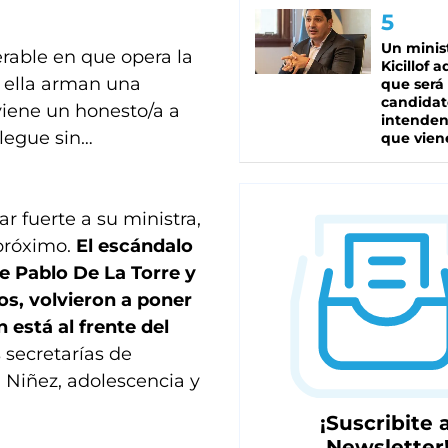
Un minis
rable en que opera la
Kicillof 
e ella arman una
que será
candidat
iene un honesto/a a
intenden
llegue sin…
que vien
r fuerte a su ministra,
próximo.
El escándalo
de Pablo De La Torre y
os, volvieron a poner
n está al frente del
s secretarías de
; Niñez, adolescencia y
¡Suscribite a
Newsletter