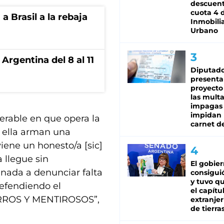
descuent
cuota 4 
 Brasil a la rebaja
Inmobilia
Urbano
Argentina del 8 al 11
Diputado
presenta
proyecto
las mult
impagas
impidan 
erable en que opera la
carnet d
e ella arman una
ene un honesto/a [sic]
 llegue sin
El gobie
anada a denunciar falta
consiguió
y tuvo qu
defendiendo el
el capítu
ORROS Y MENTIROSOS”,
extranjer
de tierra