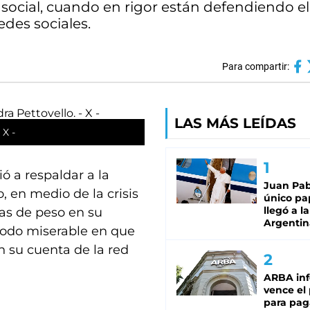
social, cuando en rigor están defendiendo el
edes sociales.
Para compartir:
LAS MÁS LEÍDAS
 X -
ió a respaldar a la
Juan Pabl
, en medio de la crisis
único pa
llegó a la
jas de peso en su
Argentin
 modo miserable en que
n su cuenta de la red
ARBA in
vence el
para pag