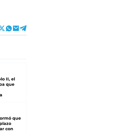
o II, el
pa que
a
formó que
 plazo
ar con