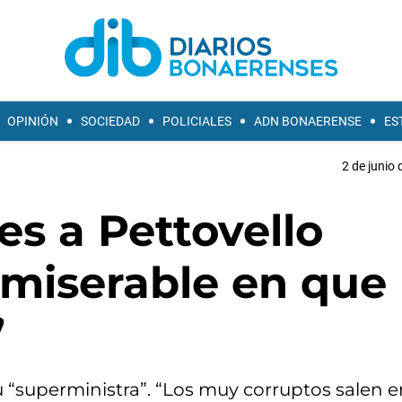
OPINIÓN
SOCIEDAD
POLICIALES
ADN BONAERENSE
ES
2 de junio 
es a Pettovello
 miserable en que
”
su “superministra”. “Los muy corruptos salen 