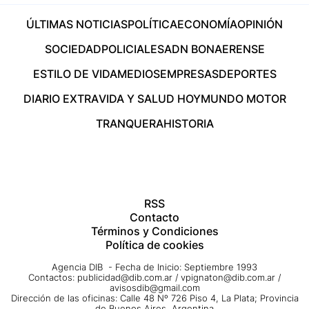
ÚLTIMAS NOTICIAS
POLÍTICA
ECONOMÍA
OPINIÓN
SOCIEDAD
POLICIALES
ADN BONAERENSE
ESTILO DE VIDA
MEDIOS
EMPRESAS
DEPORTES
DIARIO EXTRA
VIDA Y SALUD HOY
MUNDO MOTOR
TRANQUERA
HISTORIA
RSS
Contacto
Términos y Condiciones
Política de cookies
Agencia DIB - Fecha de Inicio: Septiembre 1993
Contactos:
publicidad@dib.com.ar
/
vpignaton@dib.com.ar
/
avisosdib@gmail.com
Dirección de las oficinas: Calle 48 Nº 726 Piso 4, La Plata; Provincia
de Buenos Aires, Argentina