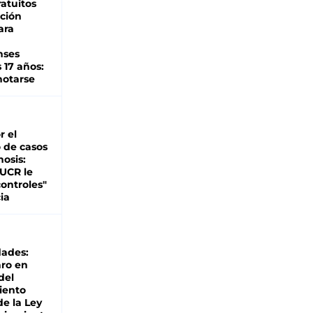
atuitos
ción
ara
nses
 17 años:
otarse
r el
 de casos
nosis:
 UCR le
ontroles"
ia
dades:
ro en
del
iento
de la Ley