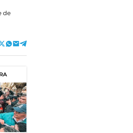
e de
ORA