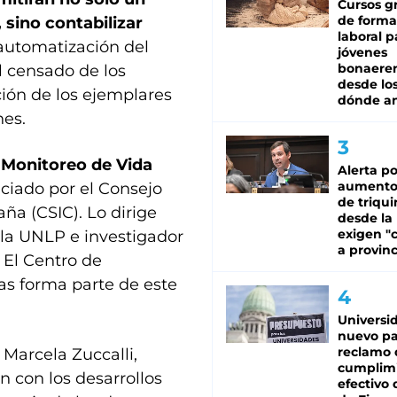
Cursos gr
de forma
 sino contabilizar
laboral p
automatización del
jóvenes
bonaere
l censado de los
desde los
ción de los ejemplares
dónde an
nes.
 Monitoreo de Vida
Alerta po
aumento
nciado por el Consejo
de triqui
ña (CSIC). Lo dirige
desde la
exigen "c
a UNLP e investigador
a provinc
 El Centro de
as forma parte de este
Universi
nuevo pa
reclamo 
Marcela Zuccalli,
cumplim
 con los desarrollos
efectivo 