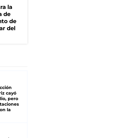
ra la
a de
nto de
ar del
cción
iz cayó
lio, pero
rtaciones
on la
d