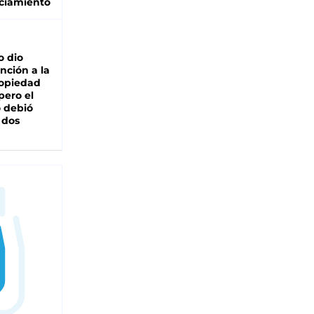
ciamiento
o dio
nción a la
ropiedad
pero el
 debió
 dos