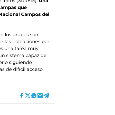
míferos (SAREM).
Una
 pampas que
 Nacional Campos del
an los grupos son
ir las poblaciones por
 es una tarea muy
 un sistema capaz de
orio siguiendo
s de difícil acceso,