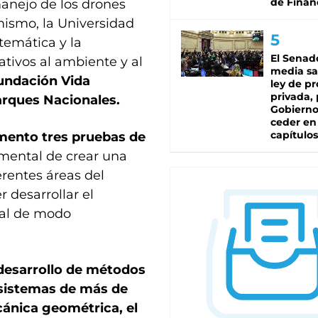
de Finan
manejo de los drones
mismo, la Universidad
temática y la
El Senad
ativos al ambiente y al
media sa
undación Vida
ley de p
privada, 
arques Nacionales.
Gobierno
ceder en
capítulos
mento tres pruebas de
imental de crear una
rentes áreas del
 desarrollar el
mal de modo
 desarrollo de métodos
 sistemas de más de
ánica geométrica, el