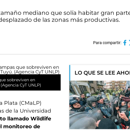
 tamaño mediano que solía habitar gran part
desplazado de las zonas más productivas.
Para compartir:
LO QUE SE LEE AH
que sobreviven en
. (Agencia CyT UNLP)
La Plata (CMaLP)
as de la Universidad
to llamado Wildlife
el monitoreo de