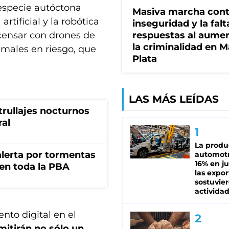
especie autóctona
Masiva marcha cont
rtificial y la robótica
inseguridad y la falt
 censar con drones de
respuestas al aume
la criminalidad en M
males en riesgo, que
Plata
.
LAS MÁS LEÍDAS
trullajes nocturnos
ral
La produ
 alerta por tormentas
automotr
16% en ju
 en toda la PBA
las expo
sostuvier
activida
nto digital en el
mitirán no sólo un