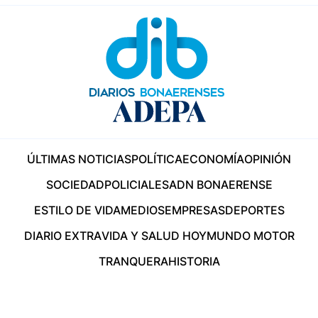
ÚLTIMAS NOTICIAS
POLÍTICA
ECONOMÍA
OPINIÓN
SOCIEDAD
POLICIALES
ADN BONAERENSE
ESTILO DE VIDA
MEDIOS
EMPRESAS
DEPORTES
DIARIO EXTRA
VIDA Y SALUD HOY
MUNDO MOTOR
TRANQUERA
HISTORIA