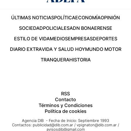
ÚLTIMAS NOTICIAS
POLÍTICA
ECONOMÍA
OPINIÓN
SOCIEDAD
POLICIALES
ADN BONAERENSE
ESTILO DE VIDA
MEDIOS
EMPRESAS
DEPORTES
DIARIO EXTRA
VIDA Y SALUD HOY
MUNDO MOTOR
TRANQUERA
HISTORIA
RSS
Contacto
Términos y Condiciones
Política de cookies
Agencia DIB - Fecha de Inicio: Septiembre 1993
Contactos:
publicidad@dib.com.ar
/
vpignaton@dib.com.ar
/
avisosdib@gmail.com