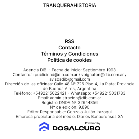
TRANQUERA
HISTORIA
RSS
Contacto
Términos y Condiciones
Política de cookies
Agencia DIB - Fecha de Inicio: Septiembre 1993
Contactos:
publicidad@dib.com.ar
/
vpignaton@dib.com.ar
/
avisosdib@gmail.com
Dirección de las oficinas: Calle 48 Nº 726 Piso 4, La Plata; Provincia
de Buenos Aires, Argentina
Teléfono: +5492215022421 - Whatsapp: +5492215031783
Email:
administracion@dib.com.ar
Registro DNDA Nº 32644856
Nº de edición: 9.890
Editor Responsable: Gonzalo Julián Irazoqui
Empresa propietaria del medio: Diarios Bonaerenses SA