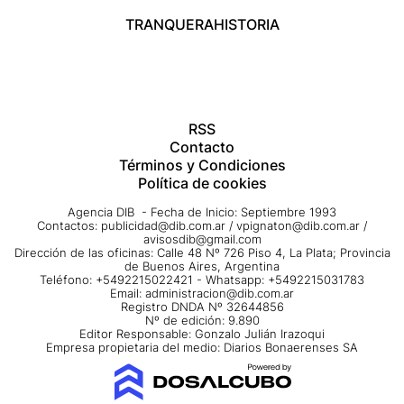
TRANQUERA
HISTORIA
RSS
Contacto
Términos y Condiciones
Política de cookies
Agencia DIB - Fecha de Inicio: Septiembre 1993
Contactos:
publicidad@dib.com.ar
/
vpignaton@dib.com.ar
/
avisosdib@gmail.com
Dirección de las oficinas: Calle 48 Nº 726 Piso 4, La Plata; Provincia
de Buenos Aires, Argentina
Teléfono: +5492215022421 - Whatsapp: +5492215031783
Email:
administracion@dib.com.ar
Registro DNDA Nº 32644856
Nº de edición: 9.890
Editor Responsable: Gonzalo Julián Irazoqui
Empresa propietaria del medio: Diarios Bonaerenses SA