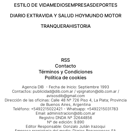
ESTILO DE VIDA
MEDIOS
EMPRESAS
DEPORTES
DIARIO EXTRA
VIDA Y SALUD HOY
MUNDO MOTOR
TRANQUERA
HISTORIA
RSS
Contacto
Términos y Condiciones
Política de cookies
Agencia DIB - Fecha de Inicio: Septiembre 1993
Contactos:
publicidad@dib.com.ar
/
vpignaton@dib.com.ar
/
avisosdib@gmail.com
Dirección de las oficinas: Calle 48 Nº 726 Piso 4, La Plata; Provincia
de Buenos Aires, Argentina
Teléfono: +5492215022421 - Whatsapp: +5492215031783
Email:
administracion@dib.com.ar
Registro DNDA Nº 32644856
Nº de edición: 9.890
Editor Responsable: Gonzalo Julián Irazoqui
Empresa propietaria del medio: Diarios Bonaerenses SA