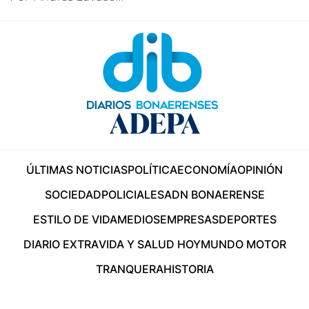
ÚLTIMAS NOTICIAS
POLÍTICA
ECONOMÍA
OPINIÓN
SOCIEDAD
POLICIALES
ADN BONAERENSE
ESTILO DE VIDA
MEDIOS
EMPRESAS
DEPORTES
DIARIO EXTRA
VIDA Y SALUD HOY
MUNDO MOTOR
TRANQUERA
HISTORIA