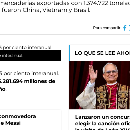
 mercaderías exportadas con 1.374.722 tonela
fueron China, Vietnam y Brasil.
Para compartir:
LO QUE SE LEE AH
 interanual.
por ciento interanual.
.281.694 millones de
ño
.
a conmovedora
Lanzaron un concur
ge Messi
elegir la canción ofi