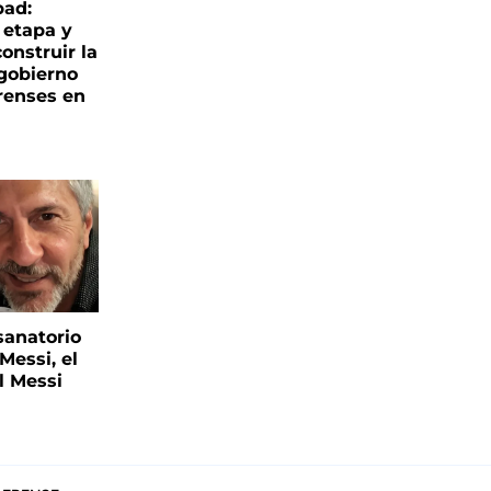
bad:
 etapa y
onstruir la
 gobierno
renses en
sanatorio
Messi, el
l Messi