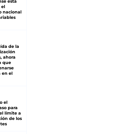
se está
 el
 nacional
riables
aída de la
ización
s, ahora
n que
renarse
 en el
io el
aso para
el límite a
ción de los
tes