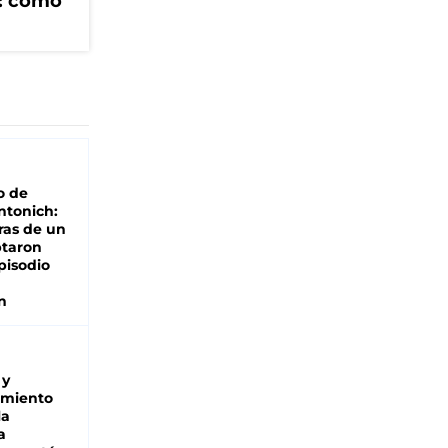
V: cómo
o de
ntonich:
ras de un
ptaron
pisodio
n
 y
miento
la
a