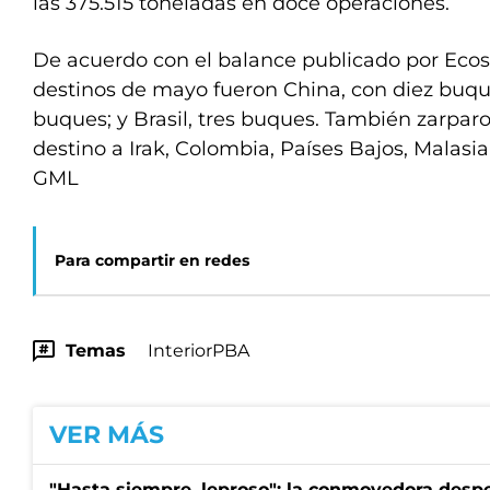
las 375.515 toneladas en doce operaciones.
De acuerdo con el balance publicado por Ecos D
destinos de mayo fueron China, con diez buqu
buques; y Brasil, tres buques. También zarpa
destino a Irak, Colombia, Países Bajos, Malasia
GML
Para compartir en redes
Temas
InteriorPBA
VER MÁS
"Hasta siempre, leproso": la conmovedora desp