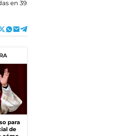
das en 39
ORA
so para
cial de