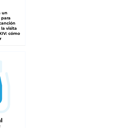
n un
 para
 canción
 la visita
XIV: cómo
r
l
!