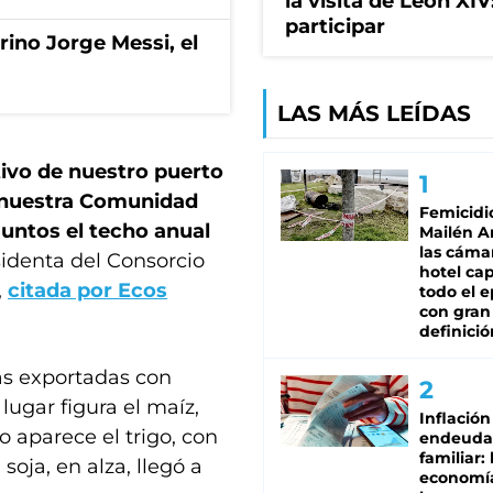
la visita de León XI
participar
rino Jorge Messi, el
LAS MÁS LEÍDAS
tivo de nuestro puerto
r nuestra Comunidad
Femicidi
juntos el techo anual
Mailén A
las cáma
sidenta del Consorcio
hotel ca
,
citada por Ecos
todo el e
con gran
definició
ías exportadas con
ugar figura el maíz,
Inflación
 aparece el trigo, con
endeuda
familiar: 
soja, en alza, llegó a
economí