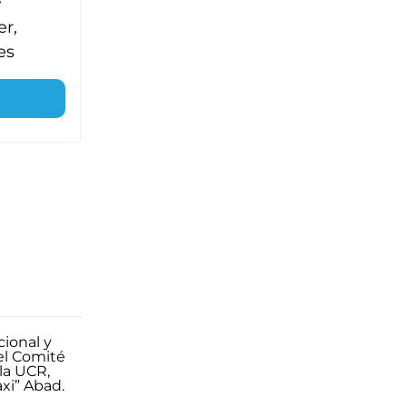
er,
es