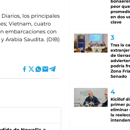
bonaeren
peor que
promedio
iarios, los principales
en dos va
clave
es; Vietnam, cuatro
ron embarcaciones con
 y Arabia Saudita. (DIB)
Tras la c
extranjer
de tierra
advierte
podría f
Zona Fría
Senado
Kicillof d
primer p
eliminar 
la reelec
intenden
edida de Newell's a