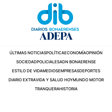
ÚLTIMAS NOTICIAS
POLÍTICA
ECONOMÍA
OPINIÓN
SOCIEDAD
POLICIALES
ADN BONAERENSE
ESTILO DE VIDA
MEDIOS
EMPRESAS
DEPORTES
DIARIO EXTRA
VIDA Y SALUD HOY
MUNDO MOTOR
TRANQUERA
HISTORIA