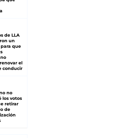
a
s de LLA
ron un
 para que
as
 no
renovar el
e conducir
rno no
 los votos
e retirar
lo de
ización
s