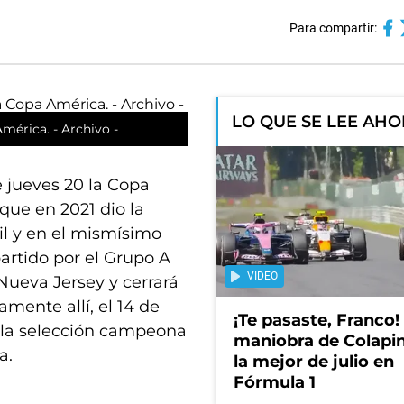
Para compartir:
LO QUE SE LEE AH
mérica. - Archivo -
 jueves 20 la Copa
que en 2021 dio la
il y en el mismísimo
artido por el Grupo A
VIDEO
 Nueva Jersey y cerrará
mente allí, el 14 de
¡Te pasaste, Franco!
gar la selección campeona
maniobra de Colapin
a.
la mejor de julio en
Fórmula 1