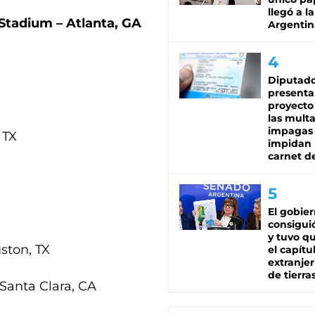
llegó a la
Stadium – Atlanta, GA
Argentin
Diputado
presenta
proyecto
las mult
impagas
 TX
impidan 
carnet d
El gobie
consiguió
y tuvo qu
ston, TX
el capítu
extranjer
de tierra
 Santa Clara, CA