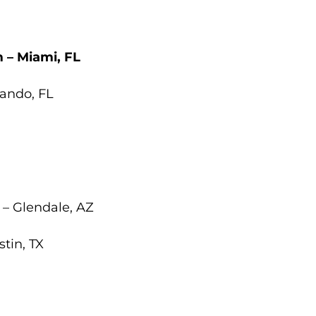
 – Miami, FL
lando, FL
 – Glendale, AZ
tin, TX