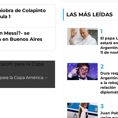
niobra de Colapinto
LAS MÁS LEÍDAS
ula 1
on Messi?- se
El papa 
a en Buenos Aires
estará en
Argentina
11 de no
Dura res
 para la Copa América. –
Argentina
a la reba
relación
diplomát
Juan Pabl
único pa