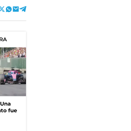
ORA
 Una
to fue