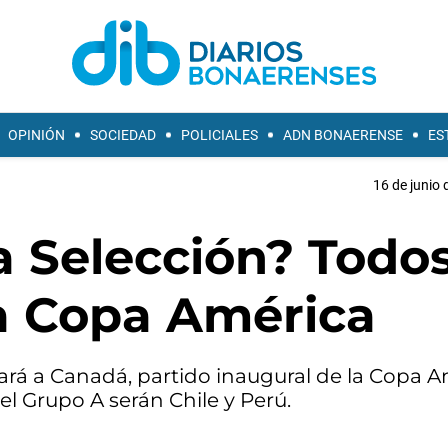
OPINIÓN
SOCIEDAD
POLICIALES
ADN BONAERENSE
ES
16 de junio 
a Selección? Todo
la Copa América
tará a Canadá, partido inaugural de la Copa 
el Grupo A serán Chile y Perú.