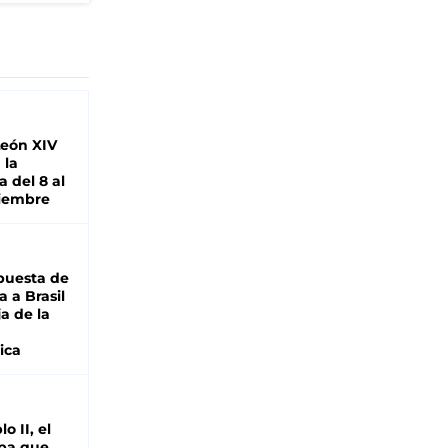
León XIV
 la
 del 8 al
viembre
puesta de
 a Brasil
ja de la
ica
o II, el
pa que