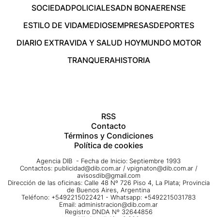
SOCIEDAD
POLICIALES
ADN BONAERENSE
ESTILO DE VIDA
MEDIOS
EMPRESAS
DEPORTES
DIARIO EXTRA
VIDA Y SALUD HOY
MUNDO MOTOR
TRANQUERA
HISTORIA
RSS
Contacto
Términos y Condiciones
Política de cookies
Agencia DIB - Fecha de Inicio: Septiembre 1993
Contactos:
publicidad@dib.com.ar
/
vpignaton@dib.com.ar
/
avisosdib@gmail.com
Dirección de las oficinas: Calle 48 Nº 726 Piso 4, La Plata; Provincia
de Buenos Aires, Argentina
Teléfono: +5492215022421 - Whatsapp: +5492215031783
Email:
administracion@dib.com.ar
Registro DNDA Nº 32644856