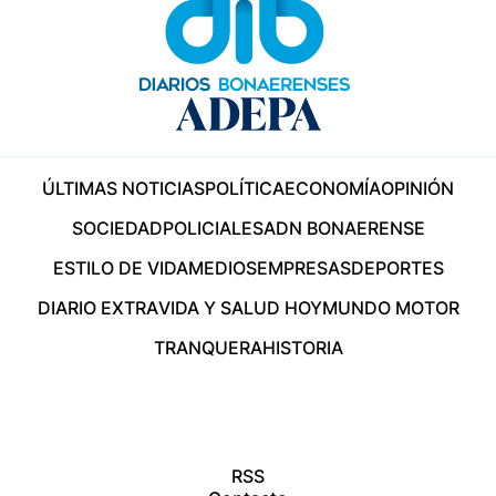
ÚLTIMAS NOTICIAS
POLÍTICA
ECONOMÍA
OPINIÓN
SOCIEDAD
POLICIALES
ADN BONAERENSE
ESTILO DE VIDA
MEDIOS
EMPRESAS
DEPORTES
DIARIO EXTRA
VIDA Y SALUD HOY
MUNDO MOTOR
TRANQUERA
HISTORIA
RSS