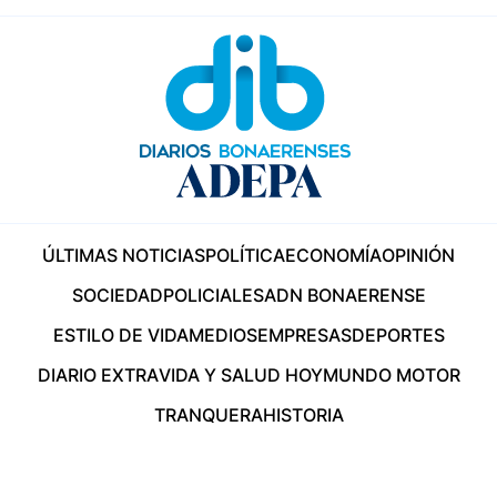
ÚLTIMAS NOTICIAS
POLÍTICA
ECONOMÍA
OPINIÓN
SOCIEDAD
POLICIALES
ADN BONAERENSE
ESTILO DE VIDA
MEDIOS
EMPRESAS
DEPORTES
DIARIO EXTRA
VIDA Y SALUD HOY
MUNDO MOTOR
TRANQUERA
HISTORIA