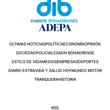
ÚLTIMAS NOTICIAS
POLÍTICA
ECONOMÍA
OPINIÓN
SOCIEDAD
POLICIALES
ADN BONAERENSE
ESTILO DE VIDA
MEDIOS
EMPRESAS
DEPORTES
DIARIO EXTRA
VIDA Y SALUD HOY
MUNDO MOTOR
TRANQUERA
HISTORIA
RSS