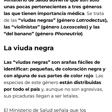
Ministerio de Salud advierte que son sólo
unas pocas pertenecientes a tres géneros
las que tienen importancia médica
. Se trata
de las
“viudas negras” (género
Latrodectus
),
las “violinistas” (género
Loxosceles
) y las
“del banano” (género
Phoneutria
)
.
La viuda negra
Las “viudas negras” son arañas fáciles de
identificar: pequeñas, de coloración negra y
con alguna de sus partes de color rojo
. Las
especies de este género
están distribuidas
por todo el país
y, aunque no son agresivas,
sus picaduras llegan a ser letales.
El Ministerio de Salud señala que los