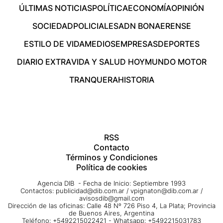
ÚLTIMAS NOTICIAS
POLÍTICA
ECONOMÍA
OPINIÓN
SOCIEDAD
POLICIALES
ADN BONAERENSE
ESTILO DE VIDA
MEDIOS
EMPRESAS
DEPORTES
DIARIO EXTRA
VIDA Y SALUD HOY
MUNDO MOTOR
TRANQUERA
HISTORIA
RSS
Contacto
Términos y Condiciones
Política de cookies
Agencia DIB - Fecha de Inicio: Septiembre 1993
Contactos:
publicidad@dib.com.ar
/
vpignaton@dib.com.ar
/
avisosdib@gmail.com
Dirección de las oficinas: Calle 48 Nº 726 Piso 4, La Plata; Provincia
de Buenos Aires, Argentina
Teléfono: +5492215022421 - Whatsapp: +5492215031783