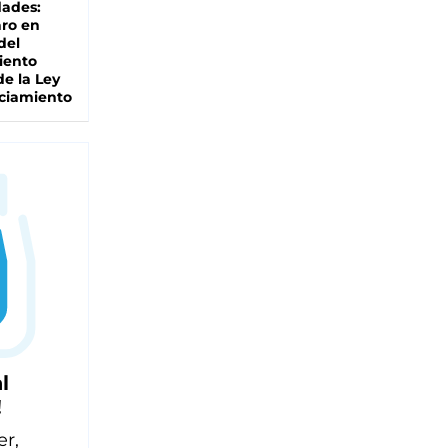
dades:
ro en
del
iento
de la Ley
ciamiento
l
!
er,