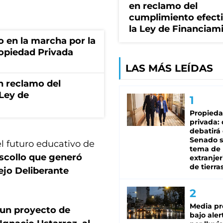
en reclamo del
cumplimiento efect
la Ley de Financiam
o en la marcha por la
ropiedad Privada
LAS MÁS LEÍDAS
n reclamo del
 Ley de
Propied
privada:
debatirá 
Senado s
el futuro educativo de
tema de 
 escollo que generó
extranjer
de tierra
ejo Deliberante
Media pr
 un proyecto de
bajo aler