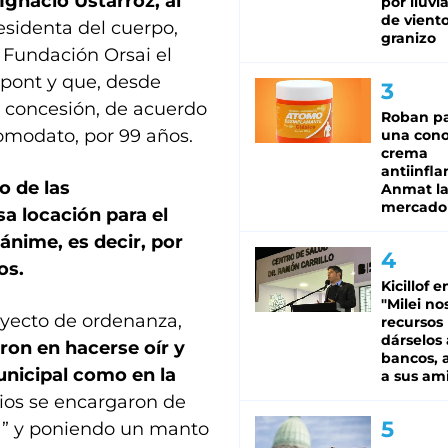
Ignacio Ustarroz, al
por lluvi
de viento
residenta del cuerpo,
granizo
 Fundación Orsai el
upont y que, desde
a concesión, de acuerdo
Roban pa
 comodato, por 99 años.
una cono
crema
antiinfla
o de las
Anmat la 
mercado
a locación para el
ánime, es decir, por
os.
Kicillof e
"Milei no
oyecto de ordenanza,
recursos
dárselos 
ron en hacerse oír y
bancos, a
municipal como en la
a sus am
rios se encargaron de
ta” y poniendo un manto