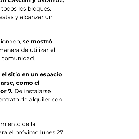
on Casciari y Ustarroz,
 todos los bloques,
stas y alcanzar un
cionado,
se mostró
anera de utilizar el
la comunidad.
el sitio en un espacio
marse, como el
or 7.
De instalarse
ontrato de alquiler con
amiento de la
ara el próximo lunes 27