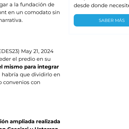
gar a la fundación de
desde donde necesit
pont en un comodato sin
arrativa.
SABER MÁS
EDES23)
May 21, 2024
der el predio en su
el mismo para integrar
habría que dividirlo en
do convenios con
ión ampliada realizada