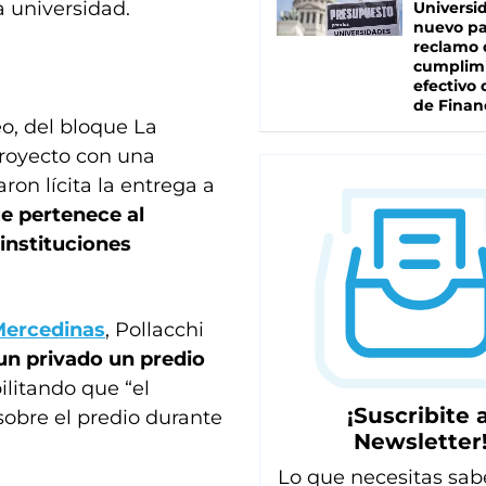
a universidad.
Universi
nuevo pa
reclamo 
cumplim
efectivo 
de Finan
eo, del bloque La
proyecto con una
on lícita la entrega a
e pertenece al
instituciones
Mercedinas
, Pollacchi
 un privado un predio
litando que “el
¡Suscribite a
sobre el predio durante
Newsletter
Lo que necesitas sab