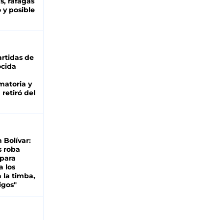
as, ráfagas
 y posible
rtidas de
cida
matoria y
retiró del
n Bolívar:
s roba
 para
a los
 la timba,
igos"