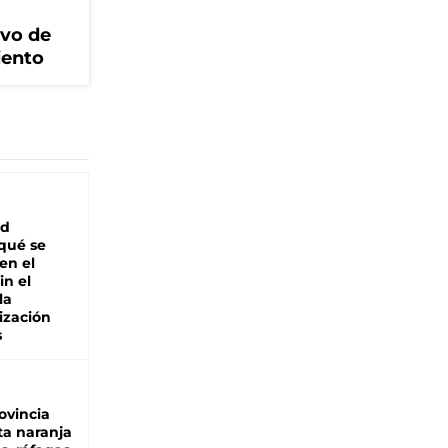
ivo de
iento
ad
 qué se
en el
in el
la
ización
s
ovincia
ta naranja