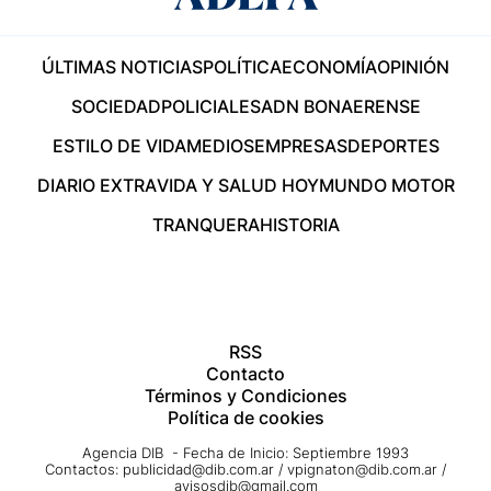
ÚLTIMAS NOTICIAS
POLÍTICA
ECONOMÍA
OPINIÓN
SOCIEDAD
POLICIALES
ADN BONAERENSE
ESTILO DE VIDA
MEDIOS
EMPRESAS
DEPORTES
DIARIO EXTRA
VIDA Y SALUD HOY
MUNDO MOTOR
TRANQUERA
HISTORIA
RSS
Contacto
Términos y Condiciones
Política de cookies
Agencia DIB - Fecha de Inicio: Septiembre 1993
Contactos:
publicidad@dib.com.ar
/
vpignaton@dib.com.ar
/
avisosdib@gmail.com