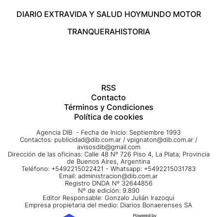
DIARIO EXTRA
VIDA Y SALUD HOY
MUNDO MOTOR
TRANQUERA
HISTORIA
RSS
Contacto
Términos y Condiciones
Política de cookies
Agencia DIB - Fecha de Inicio: Septiembre 1993
Contactos:
publicidad@dib.com.ar
/
vpignaton@dib.com.ar
/
avisosdib@gmail.com
Dirección de las oficinas: Calle 48 Nº 726 Piso 4, La Plata; Provincia
de Buenos Aires, Argentina
Teléfono: +5492215022421 - Whatsapp: +5492215031783
Email:
administracion@dib.com.ar
Registro DNDA Nº 32644856
Nº de edición: 9.890
Editor Responsable: Gonzalo Julián Irazoqui
Empresa propietaria del medio: Diarios Bonaerenses SA