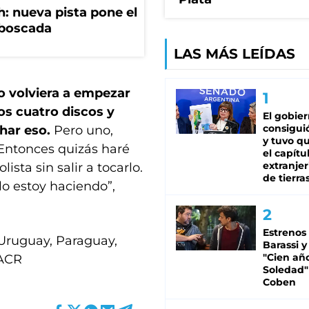
: nueva pista pone el
mboscada
LAS MÁS LEÍDAS
yo volviera a empezar
os cuatro discos y
El gobie
consiguió
har eso.
Pero uno,
y tuvo qu
 Entonces quizás haré
el capítu
extranjer
sta sin salir a tocarlo.
de tierra
lo estoy haciendo”,
Estrenos
 Uruguay, Paraguay,
Barassi y
"Cien añ
 ACR
Soledad"
Coben