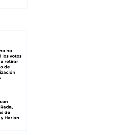
rno no
 los votos
e retirar
lo de
ización
s
 con
 Rada,
os de
 y Harlan