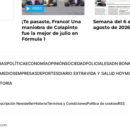
VIDEO
¡Te pasaste, Franco! Una
Semana del 6 a
maniobra de Colapinto
agosto de 202
fue la mejor de julio en
Fórmula 1
IAS
POLÍTICA
ECONOMÍA
OPINIÓN
SOCIEDAD
POLICIALES
ADN BONA
MEDIOS
EMPRESAS
DEPORTES
DIARIO EXTRA
VIDA Y SALUD HOY
M
STORIA
scripción Newsletter
Historia
Términos y Condiciones
Política de cookies
RSS
.com
os Aires, Argentina