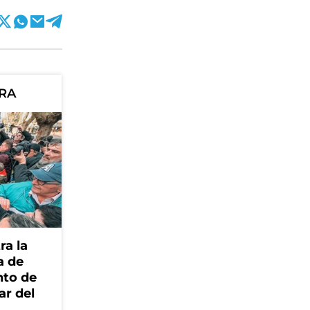
ORA
ra la
a de
nto de
ar del