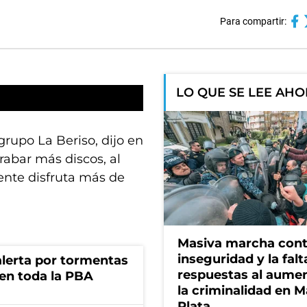
Para compartir:
LO QUE SE LEE AH
grupo La Beriso, dijo en
rabar más discos, al
gente disfruta más de
Masiva marcha cont
inseguridad y la falt
 alerta por tormentas
respuestas al aume
 en toda la PBA
la criminalidad en M
Plata