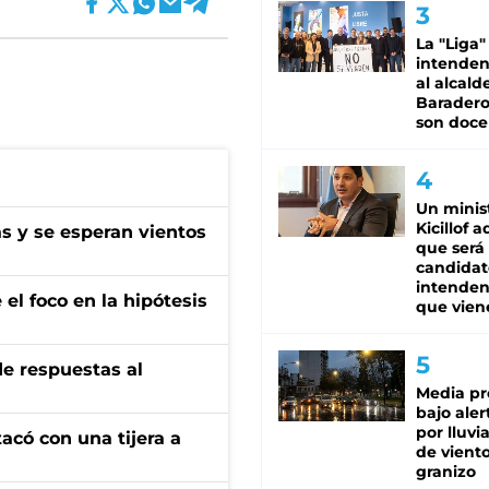
La "Liga"
intende
al alcald
Baradero
son doce
Un minis
Kicillof 
as y se esperan vientos
que será
candidat
intenden
el foco en la hipótesis
que vien
de respuestas al
Media pr
bajo aler
por lluvi
tacó con una tijera a
de viento
granizo