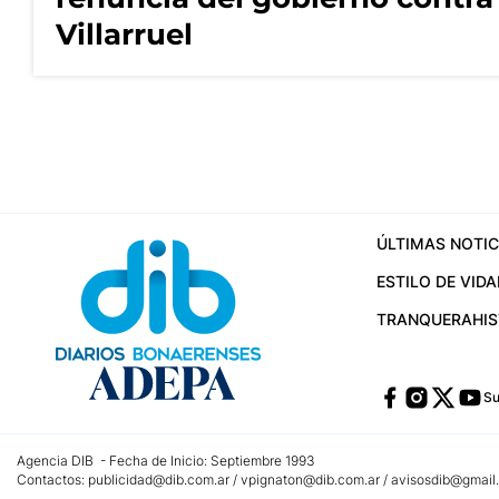
Villarruel
ÚLTIMAS NOTIC
ESTILO DE VIDA
TRANQUERA
HI
Su
Agencia DIB - Fecha de Inicio: Septiembre 1993
Contactos:
publicidad@dib.com.ar
/
vpignaton@dib.com.ar
/
avisosdib@gmail
Dirección de las oficinas: Calle 48 Nº 726 Piso 4, La Plata; Provincia de Buen