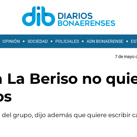
OPINIÓN
SOCIEDAD
POLICIALES
ADN BONAERENSE
ES
7 de mayo d
 La Beriso no qui
os
r del grupo, dijo además que quiere escribir 