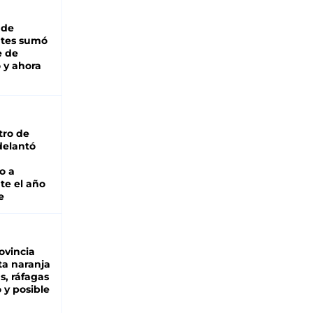
 de
ntes sumó
e de
 y ahora
tro de
adelantó
o a
te el año
e
ovincia
ta naranja
as, ráfagas
 y posible