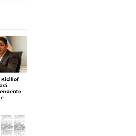
Kicillof
erá
tendente
ne