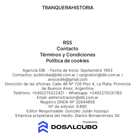
TRANQUERA
HISTORIA
RSS
Contacto
Términos y Condiciones
Política de cookies
Agencia DIB - Fecha de Inicio: Septiembre 1993
Contactos:
publicidad@dib.com.ar
/
vpignaton@dib.com.ar
/
avisosdib@gmail.com
Dirección de las oficinas: Calle 48 Nº 726 Piso 4, La Plata; Provincia
de Buenos Aires, Argentina
Teléfono: +5492215022421 - Whatsapp: +5492215031783
Email:
administracion@dib.com.ar
Registro DNDA Nº 32644856
Nº de edición: 9.890
Editor Responsable: Gonzalo Julián Irazoqui
Empresa propietaria del medio: Diarios Bonaerenses SA