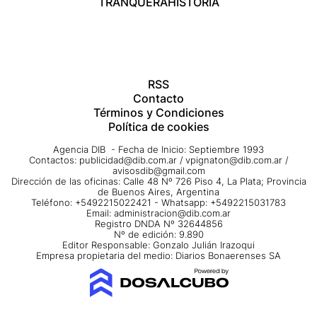
TRANQUERA
HISTORIA
RSS
Contacto
Términos y Condiciones
Política de cookies
Agencia DIB - Fecha de Inicio: Septiembre 1993
Contactos:
publicidad@dib.com.ar
/
vpignaton@dib.com.ar
/
avisosdib@gmail.com
Dirección de las oficinas: Calle 48 Nº 726 Piso 4, La Plata; Provincia
de Buenos Aires, Argentina
Teléfono: +5492215022421 - Whatsapp: +5492215031783
Email:
administracion@dib.com.ar
Registro DNDA Nº 32644856
Nº de edición: 9.890
Editor Responsable: Gonzalo Julián Irazoqui
Empresa propietaria del medio: Diarios Bonaerenses SA