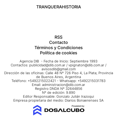
TRANQUERA
HISTORIA
RSS
Contacto
Términos y Condiciones
Política de cookies
Agencia DIB - Fecha de Inicio: Septiembre 1993
Contactos:
publicidad@dib.com.ar
/
vpignaton@dib.com.ar
/
avisosdib@gmail.com
Dirección de las oficinas: Calle 48 Nº 726 Piso 4, La Plata; Provincia
de Buenos Aires, Argentina
Teléfono: +5492215022421 - Whatsapp: +5492215031783
Email:
administracion@dib.com.ar
Registro DNDA Nº 32644856
Nº de edición: 9.890
Editor Responsable: Gonzalo Julián Irazoqui
Empresa propietaria del medio: Diarios Bonaerenses SA