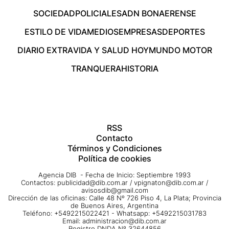
SOCIEDAD
POLICIALES
ADN BONAERENSE
ESTILO DE VIDA
MEDIOS
EMPRESAS
DEPORTES
DIARIO EXTRA
VIDA Y SALUD HOY
MUNDO MOTOR
TRANQUERA
HISTORIA
RSS
Contacto
Términos y Condiciones
Política de cookies
Agencia DIB - Fecha de Inicio: Septiembre 1993
Contactos:
publicidad@dib.com.ar
/
vpignaton@dib.com.ar
/
avisosdib@gmail.com
Dirección de las oficinas: Calle 48 Nº 726 Piso 4, La Plata; Provincia
de Buenos Aires, Argentina
Teléfono: +5492215022421 - Whatsapp: +5492215031783
Email:
administracion@dib.com.ar
Registro DNDA Nº 32644856