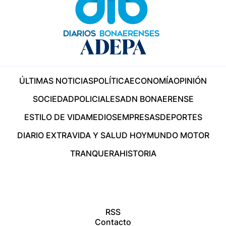
ÚLTIMAS NOTICIAS
POLÍTICA
ECONOMÍA
OPINIÓN
SOCIEDAD
POLICIALES
ADN BONAERENSE
ESTILO DE VIDA
MEDIOS
EMPRESAS
DEPORTES
DIARIO EXTRA
VIDA Y SALUD HOY
MUNDO MOTOR
TRANQUERA
HISTORIA
RSS
Contacto