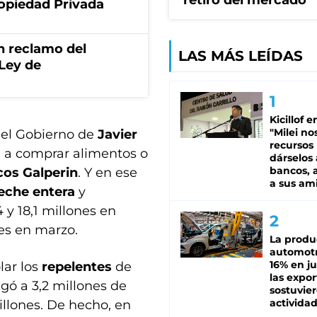
retiró del mercado
ropiedad Privada
n reclamo del
LAS MÁS LEÍDAS
 Ley de
Kicillof e
"Milei no
 del Gobierno de
Javier
recursos
n a comprar alimentos o
dárselos 
bancos, a
os Galperin
. Y en ese
a sus am
leche entera
y
 y 18,1 millones en
nes en marzo.
La produ
automotr
16% en ju
lar los
repelentes
de
las expo
gó a 3,2 millones de
sostuvier
activida
llones. De hecho, en