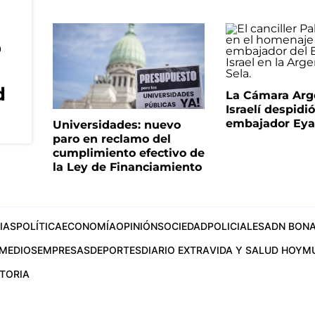
o
d
La Cámara Arg
Israelí despidió
embajador Eyal
Universidades: nuevo
paro en reclamo del
cumplimiento efectivo de
la Ley de Financiamiento
IAS
POLÍTICA
ECONOMÍA
OPINIÓN
SOCIEDAD
POLICIALES
ADN BONA
MEDIOS
EMPRESAS
DEPORTES
DIARIO EXTRA
VIDA Y SALUD HOY
M
STORIA