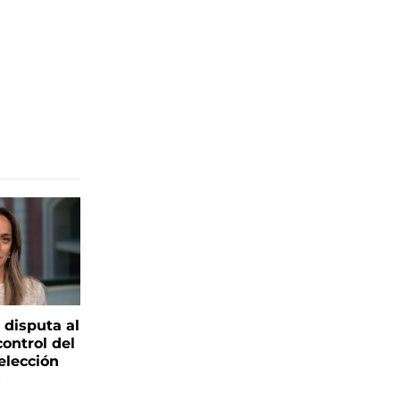
 disputa al
control del
elección
s