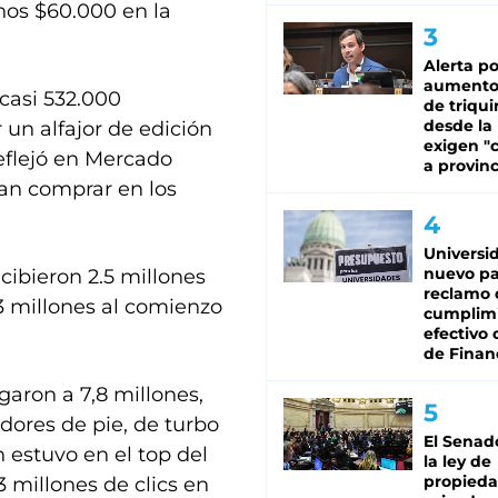
unos $60.000 en la
Alerta po
aumento
 casi 532.000
de triqui
desde la
un alfajor de edición
exigen "c
reflejó en Mercado
a provinc
ían comprar en los
Universi
nuevo pa
cibieron 2.5 millones
reclamo 
,3 millones al comienzo
cumplim
efectivo 
de Finan
garon a 7,8 millones,
dores de pie, de turbo
El Senad
n estuvo en el top del
la ley de
propied
3 millones de clics en