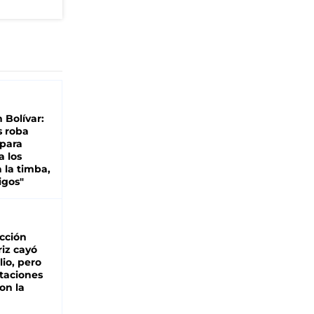
n Bolívar:
s roba
 para
a los
 la timba,
igos"
cción
iz cayó
lio, pero
rtaciones
on la
d