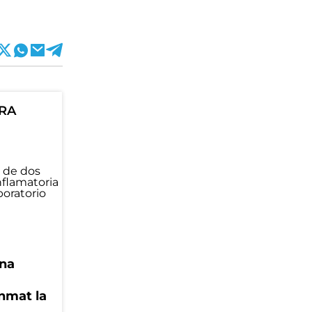
ORA
una
Anmat la