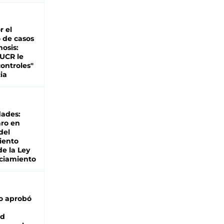
r el
 de casos
nosis:
 UCR le
ontroles"
ia
dades:
ro en
del
iento
de la Ley
ciamiento
o aprobó
ad