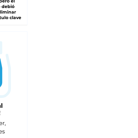
pero el
 debió
liminar
tulo clave
l
!
er,
es