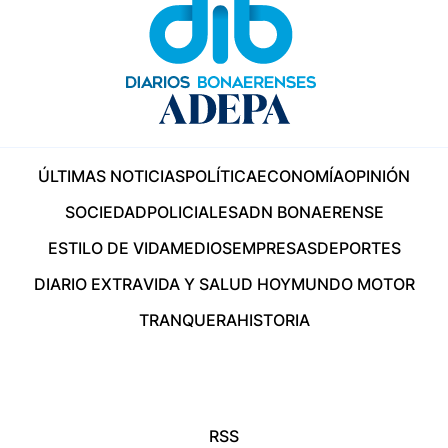
ÚLTIMAS NOTICIAS
POLÍTICA
ECONOMÍA
OPINIÓN
SOCIEDAD
POLICIALES
ADN BONAERENSE
ESTILO DE VIDA
MEDIOS
EMPRESAS
DEPORTES
DIARIO EXTRA
VIDA Y SALUD HOY
MUNDO MOTOR
TRANQUERA
HISTORIA
RSS