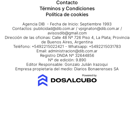
Contacto
Términos y Condiciones
Política de cookies
Agencia DIB - Fecha de Inicio: Septiembre 1993
Contactos:
publicidad@dib.com.ar
/
vpignaton@dib.com.ar
/
avisosdib@gmail.com
Dirección de las oficinas: Calle 48 Nº 726 Piso 4, La Plata; Provincia
de Buenos Aires, Argentina
Teléfono: +5492215022421 - Whatsapp: +5492215031783
Email:
administracion@dib.com.ar
Registro DNDA Nº 32644856
Nº de edición: 9.890
Editor Responsable: Gonzalo Julián Irazoqui
Empresa propietaria del medio: Diarios Bonaerenses SA