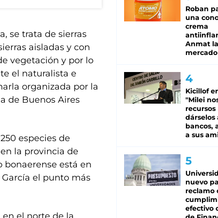
Roban pa
una cono
crema
, se trata de sierras
antiinfla
Anmat la 
ierras aisladas y con
mercado
de vegetación y por lo
e el naturalista e
arla organizada por la
Kicillof e
ia de Buenos Aires
"Milei no
recursos
dárselos 
bancos, a
a sus am
.250 especies de
en la provincia de
io bonaerense está en
Universi
n García el punto más
nuevo pa
reclamo 
cumplim
efectivo 
en el norte de la
de Finan