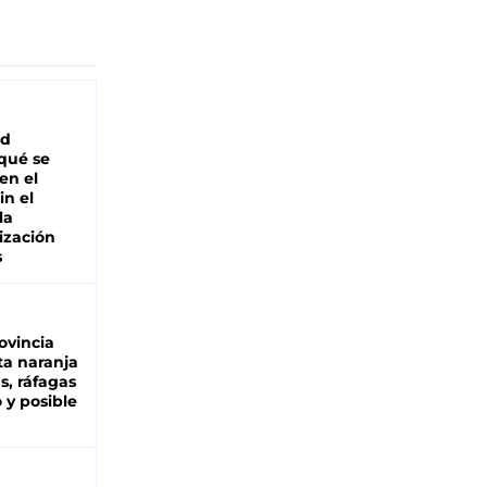
ad
 qué se
en el
in el
la
ización
s
ovincia
ta naranja
as, ráfagas
 y posible