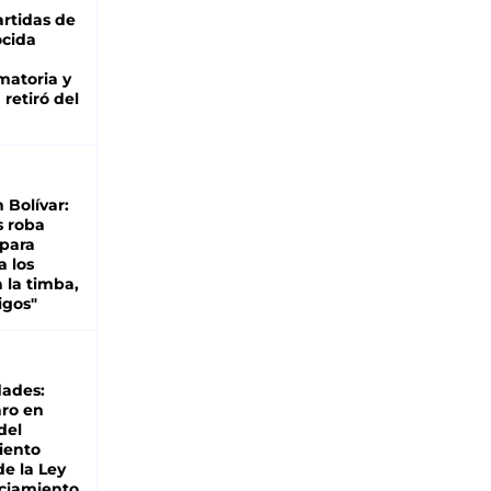
rtidas de
cida
matoria y
retiró del
n Bolívar:
s roba
 para
a los
 la timba,
igos"
dades:
ro en
del
iento
de la Ley
ciamiento