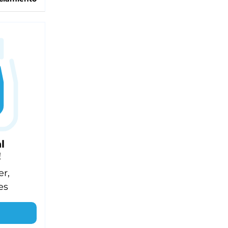
l
!
er,
es