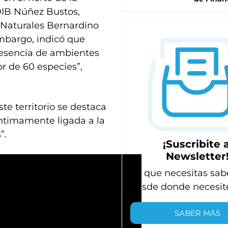
 DIB Núñez Bustos,
Naturales Bernardino
mbargo, indicó que
resencia de ambientes
or de 60 especies”,
ste territorio se destaca
 íntimamente ligada a la
”.
¡Suscribite a
Newsletter
Lo que necesitas sab
desde donde necesit
SABER MÁS