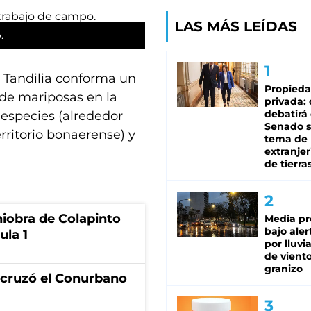
LAS MÁS LEÍDAS
.
e Tandilia conforma un
Propied
 de mariposas en la
privada:
debatirá 
 especies (alrededor
Senado s
rritorio bonaerense) y
tema de 
extranjer
de tierra
niobra de Colapinto
Media pr
bajo aler
ula 1
por lluvi
de viento
granizo
I cruzó el Conurbano