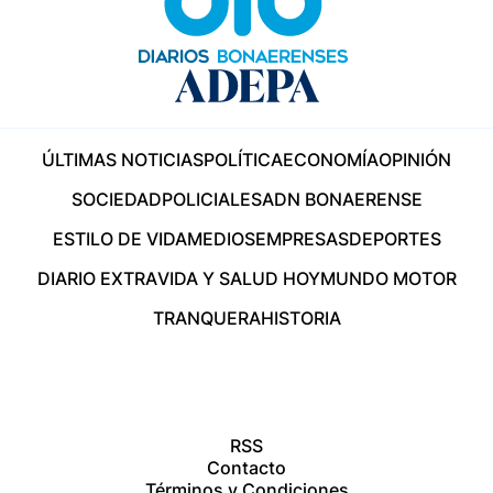
ÚLTIMAS NOTICIAS
POLÍTICA
ECONOMÍA
OPINIÓN
SOCIEDAD
POLICIALES
ADN BONAERENSE
ESTILO DE VIDA
MEDIOS
EMPRESAS
DEPORTES
DIARIO EXTRA
VIDA Y SALUD HOY
MUNDO MOTOR
TRANQUERA
HISTORIA
RSS
Contacto
Términos y Condiciones