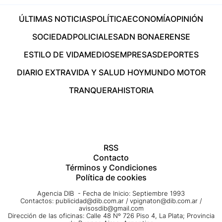
ÚLTIMAS NOTICIAS
POLÍTICA
ECONOMÍA
OPINIÓN
SOCIEDAD
POLICIALES
ADN BONAERENSE
ESTILO DE VIDA
MEDIOS
EMPRESAS
DEPORTES
DIARIO EXTRA
VIDA Y SALUD HOY
MUNDO MOTOR
TRANQUERA
HISTORIA
RSS
Contacto
Términos y Condiciones
Política de cookies
Agencia DIB - Fecha de Inicio: Septiembre 1993
Contactos:
publicidad@dib.com.ar
/
vpignaton@dib.com.ar
/
avisosdib@gmail.com
Dirección de las oficinas: Calle 48 Nº 726 Piso 4, La Plata; Provincia