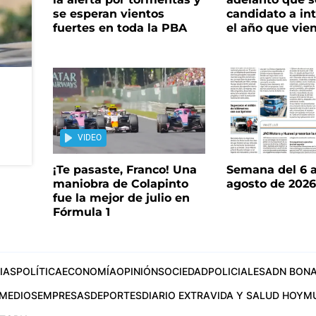
se esperan vientos
candidato a in
fuertes en toda la PBA
el año que vie
VIDEO
¡Te pasaste, Franco! Una
Semana del 6 a
maniobra de Colapinto
agosto de 202
fue la mejor de julio en
Fórmula 1
IAS
POLÍTICA
ECONOMÍA
OPINIÓN
SOCIEDAD
POLICIALES
ADN BONA
MEDIOS
EMPRESAS
DEPORTES
DIARIO EXTRA
VIDA Y SALUD HOY
M