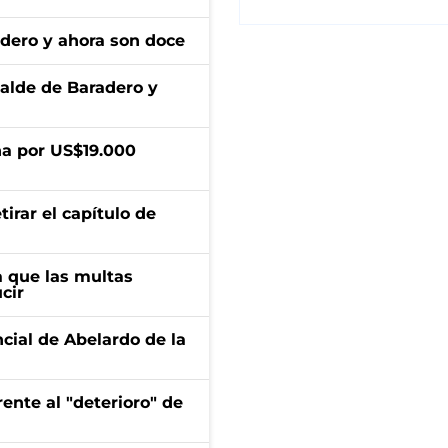
adero y ahora son doce
calde de Baradero y
a por US$19.000
irar el capítulo de
 que las multas
cir
ncial de Abelardo de la
ente al "deterioro" de