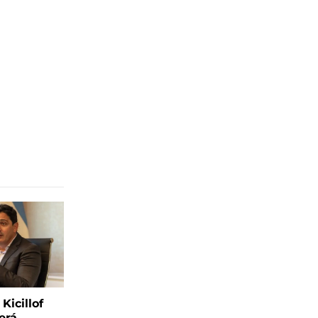
Kicillof
erá