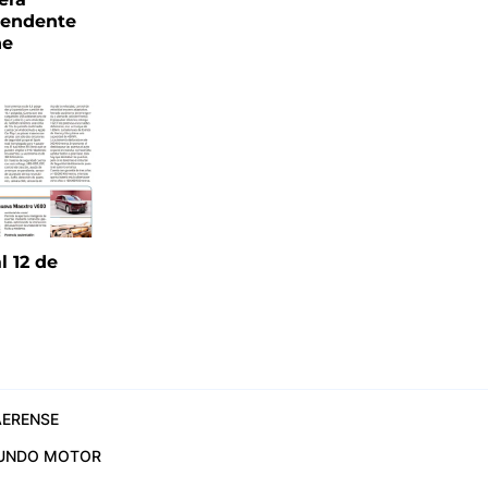
tendente
ne
l 12 de
6
ERENSE
UNDO MOTOR