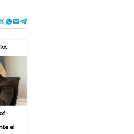
ORA
of
nte el