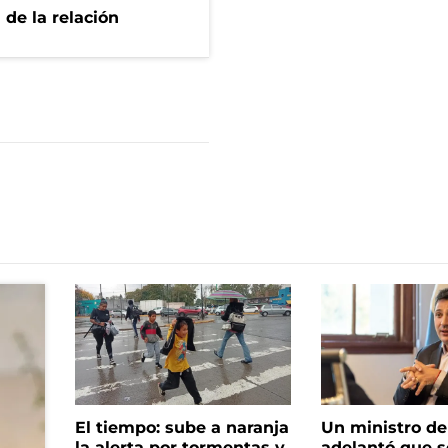
 de la relación
El tiempo: sube a naranja
Un ministro de 
la alerta por tormentas y
adelantó que s