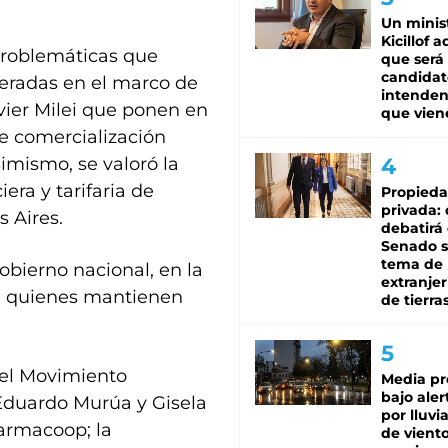
Un minis
Kicillof 
problemáticas que
que será
candidat
peradas en el marco de
intenden
vier Milei que ponen en
que vien
de comercialización
imismo, se valoró la
era y tarifaria de
Propied
privada:
s Aires.
debatirá 
Senado s
tema de 
bierno nacional, en la
extranjer
a quienes mantienen
de tierra
.
del Movimiento
Media pr
bajo aler
duardo Murúa y Gisela
por lluvi
Farmacoop; la
de viento