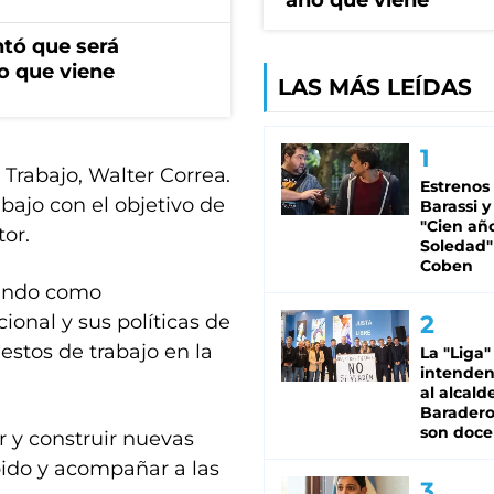
año que viene
ntó que será
o que viene
LAS MÁS LEÍDAS
 Trabajo, Walter Correa.
Estrenos
abajo con el objetivo de
Barassi y
"Cien añ
tor.
Soledad"
Coben
sando como
onal y sus políticas de
estos de trabajo en la
La "Liga"
intende
al alcald
Baradero
son doce
r y construir nuevas
pido y acompañar a las