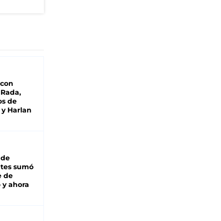
 con
 Rada,
os de
 y Harlan
 de
ntes sumó
e de
 y ahora