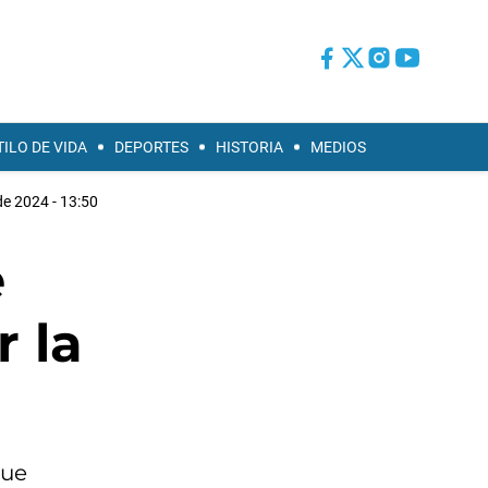
TILO DE VIDA
DEPORTES
HISTORIA
MEDIOS
e 2024 - 13:50
e
 la
que