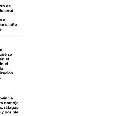
tro de
adelantó
o a
te el año
e
ad
 qué se
en el
in el
la
ización
s
ovincia
ta naranja
as, ráfagas
 y posible