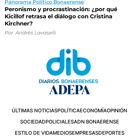
Panorama Político Bonaerense
Peronismo y procrastinación: ¿por qué
Kicillof retrasa el diálogo con Cristina
Kirchner?
Por
Andrés Lavaselli
ÚLTIMAS NOTICIAS
POLÍTICA
ECONOMÍA
OPINIÓN
SOCIEDAD
POLICIALES
ADN BONAERENSE
ESTILO DE VIDA
MEDIOS
EMPRESAS
DEPORTES