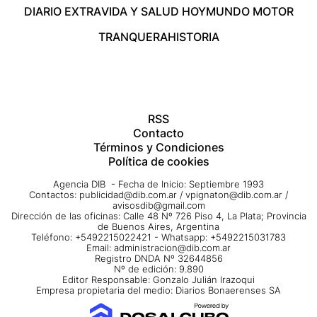
DIARIO EXTRA
VIDA Y SALUD HOY
MUNDO MOTOR
TRANQUERA
HISTORIA
RSS
Contacto
Términos y Condiciones
Política de cookies
Agencia DIB - Fecha de Inicio: Septiembre 1993
Contactos:
publicidad@dib.com.ar
/
vpignaton@dib.com.ar
/
avisosdib@gmail.com
Dirección de las oficinas: Calle 48 Nº 726 Piso 4, La Plata; Provincia
de Buenos Aires, Argentina
Teléfono: +5492215022421 - Whatsapp: +5492215031783
Email:
administracion@dib.com.ar
Registro DNDA Nº 32644856
Nº de edición: 9.890
Editor Responsable: Gonzalo Julián Irazoqui
Empresa propietaria del medio: Diarios Bonaerenses SA