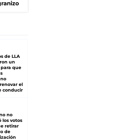
granizo
s de LLA
ron un
 para que
as
 no
renovar el
e conducir
rno no
 los votos
e retirar
lo de
ización