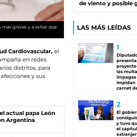
de viento y posible 
LAS MÁS LEÍDAS
s más graves y a evitar que
lud Cardiovascular,
el
Diputado
campaña en redes
presenta
proyecto
rios distritos, para
las mult
 afecciones y sus
impagas
impidan 
carnet d
El gobie
 el actual papa León
consiguió
en Argentina
y tuvo qu
el capítu
extranjer