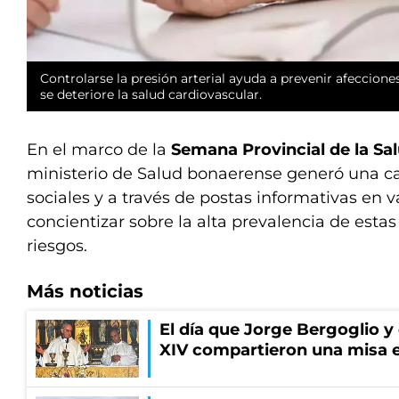
Controlarse la presión arterial ayuda a prevenir afeccione
se deteriore la salud cardiovascular.
En el marco de la
Semana Provincial de la Sa
ministerio de Salud bonaerense generó una 
sociales y a través de postas informativas en va
concientizar sobre la alta prevalencia de estas
riesgos.
Más noticias
El día que Jorge Bergoglio y
XIV compartieron una misa 