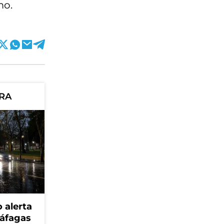
mo.
ORA
 alerta
ráfagas