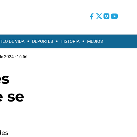
TILO DE VIDA
DEPORTES
HISTORIA
MEDIOS
e 2024 - 16:56
es
e se
des