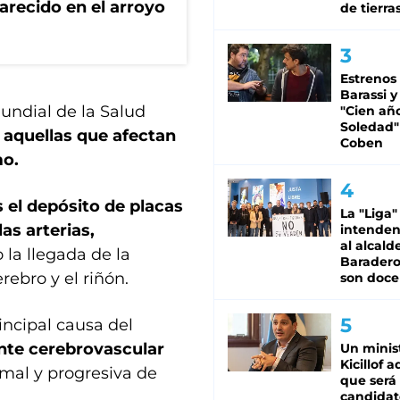
recido en el arroyo
de tierra
Estrenos
Barassi y
undial de la Salud
"Cien añ
Soledad"
 aquellas que afectan
Coben
mo.
s el depósito de placas
La "Liga"
las arterias,
intende
al alcald
la llegada de la
Baradero
rebro y el riñón.
son doce
incipal causa del
ente cerebrovascular
Un minis
Kicillof 
rmal y progresiva de
que será
candidat