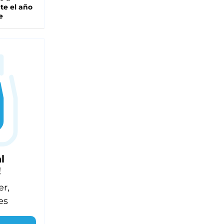
te el año
e
l
!
er,
es