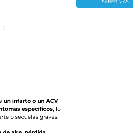
SABER MÁS
re.
ue
un infarto o un ACV
ntomas específicos,
lo
rte o secuelas graves.
a de aire, pérdida