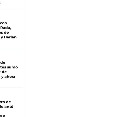
s
 con
 Rada,
os de
 y Harlan
 de
ntes sumó
e de
 y ahora
tro de
adelantó
o a