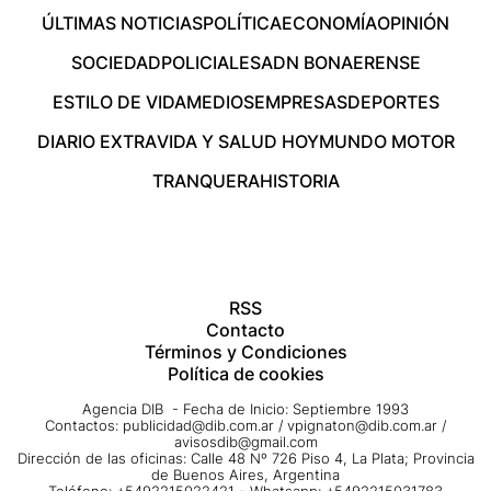
ÚLTIMAS NOTICIAS
POLÍTICA
ECONOMÍA
OPINIÓN
SOCIEDAD
POLICIALES
ADN BONAERENSE
ESTILO DE VIDA
MEDIOS
EMPRESAS
DEPORTES
DIARIO EXTRA
VIDA Y SALUD HOY
MUNDO MOTOR
TRANQUERA
HISTORIA
RSS
Contacto
Términos y Condiciones
Política de cookies
Agencia DIB - Fecha de Inicio: Septiembre 1993
Contactos:
publicidad@dib.com.ar
/
vpignaton@dib.com.ar
/
avisosdib@gmail.com
Dirección de las oficinas: Calle 48 Nº 726 Piso 4, La Plata; Provincia
de Buenos Aires, Argentina
Teléfono: +5492215022421 - Whatsapp: +5492215031783