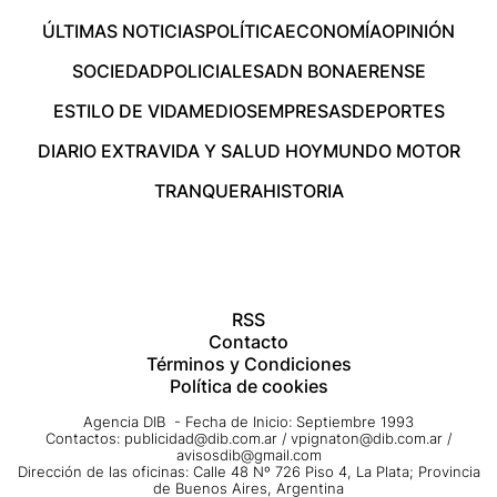
ÚLTIMAS NOTICIAS
POLÍTICA
ECONOMÍA
OPINIÓN
SOCIEDAD
POLICIALES
ADN BONAERENSE
ESTILO DE VIDA
MEDIOS
EMPRESAS
DEPORTES
DIARIO EXTRA
VIDA Y SALUD HOY
MUNDO MOTOR
TRANQUERA
HISTORIA
RSS
Contacto
Términos y Condiciones
Política de cookies
Agencia DIB - Fecha de Inicio: Septiembre 1993
Contactos:
publicidad@dib.com.ar
/
vpignaton@dib.com.ar
/
avisosdib@gmail.com
Dirección de las oficinas: Calle 48 Nº 726 Piso 4, La Plata; Provincia
de Buenos Aires, Argentina