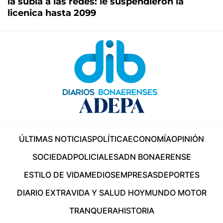
la subía a las redes: le suspendieron la
licenica hasta 2099
ÚLTIMAS NOTICIAS
POLÍTICA
ECONOMÍA
OPINIÓN
SOCIEDAD
POLICIALES
ADN BONAERENSE
ESTILO DE VIDA
MEDIOS
EMPRESAS
DEPORTES
DIARIO EXTRA
VIDA Y SALUD HOY
MUNDO MOTOR
TRANQUERA
HISTORIA