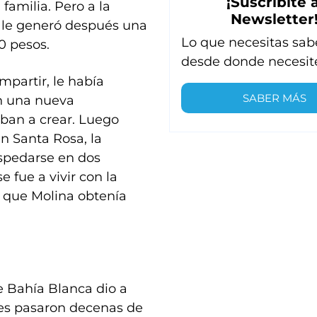
¡Suscribite a
familia. Pero a la
Newsletter
e le generó después una
Lo que necesitas sab
0 pesos.
desde donde necesit
mpartir, le había
SABER MÁS
n una nueva
iban a crear. Luego
n Santa Rosa, la
spedarse en dos
e fue a vivir con la
 que Molina obtenía
e Bahía Blanca dio a
ntes pasaron decenas de