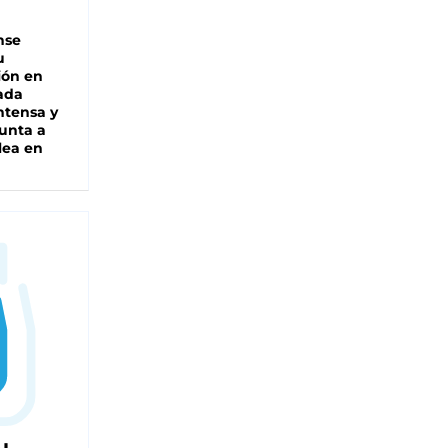
nse
u
ión en
ada
intensa y
unta a
lea en