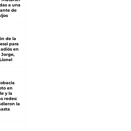
das a una
lante de
hijos
ón de la
essi para
 adiós en
 Jorge,
Lionel
robacia
oto en
le y la
as redes:
ndieron la
hasta