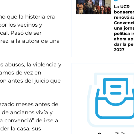
La UCR
bonaere
no que la historia era
renovó s
Convenc
por los vecinos y
una jorn
ocal. Pasó de ser
política 
ahora ap
rez, a la autora de una
dar la pe
2027
 abusos, la violencia y
eíamos de vez en
on antes del juicio que
pezado meses antes de
 de ancianos vivía y
a convenció” de irse a
nder la casa, sus