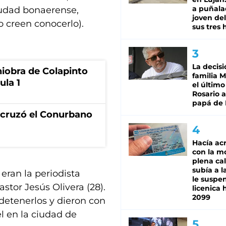
a puñala
ciudad bonaerense,
joven de
o creen conocerlo).
sus tres 
La decisi
niobra de Colapinto
familia M
ula 1
el último
Rosario a
papá de 
I cruzó el Conurbano
Hacía ac
con la m
plena cal
subía a l
eran la periodista
le suspe
astor Jesús Olivera (28).
licenica 
2099
 detenerlos y dieron con
él en la ciudad de