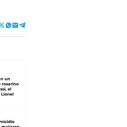
en un
 rosarino
si, el
 Lionel
micidio
: mataron