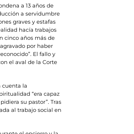
 condena a 13 años de
educción a servidumbre
ones graves y estafas
realidad hacía trabajos
on cinco años más de
 “agravado por haber
conocido”. El fallo y
n el aval de la Corte
n cuenta la
piritualidad “era capaz
pidiera su pastor”. Tras
ada al trabajo social en
rante el encierro y la