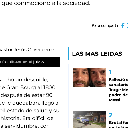
so que conmocionó a la sociedad.
Para compartir:
LAS MÁS LEÍDAS
ús Olivera en el juicio.
ovechó un descuido,
Falleció 
sanatorio
 de Gran Bourg al 1800,
Jorge Mes
s después de estar 90
padre de
Messi
que le quedaban, llegó a
bil estado de salud y su
istoria. Era difícil de
Brutal fe
la servidumbre, con
en Luján