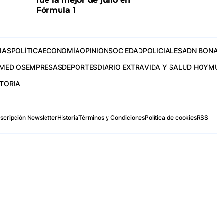
fue la mejor de julio en
Fórmula 1
IAS
POLÍTICA
ECONOMÍA
OPINIÓN
SOCIEDAD
POLICIALES
ADN BONA
MEDIOS
EMPRESAS
DEPORTES
DIARIO EXTRA
VIDA Y SALUD HOY
M
STORIA
scripción Newsletter
Historia
Términos y Condiciones
Política de cookies
RSS
.com
os Aires, Argentina