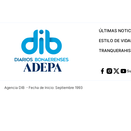
ÚLTIMAS NOTIC
ESTILO DE VIDA
TRANQUERA
HI
Su
Agencia DIB - Fecha de Inicio: Septiembre 1993
Contactos:
publicidad@dib.com.ar
/
vpignaton@dib.com.ar
/
avisosdib@gmail
Dirección de las oficinas: Calle 48 Nº 726 Piso 4, La Plata; Provincia de Buen
Teléfono: +5492215022421 - Whatsapp: +5492215031783
Email:
administracion@dib.com.ar
Registro DNDA Nº 32644856
Nº de edición: 9.890
Editor Responsable: Gonzalo Julián Irazoqui
Empresa propietaria del medio: Diarios Bonaerenses SA