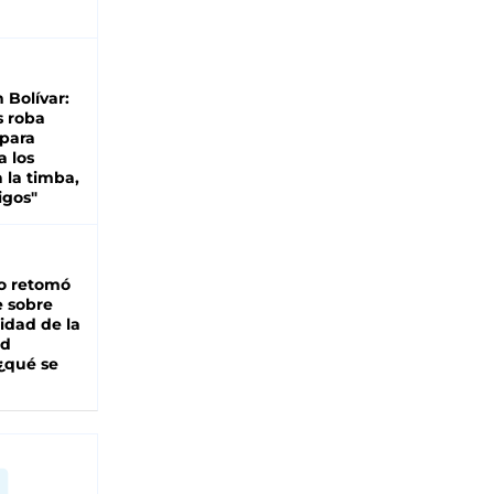
n Bolívar:
s roba
 para
a los
 la timba,
igos"
o retomó
e sobre
lidad de la
ad
 ¿qué se