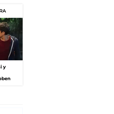
ORA
i y
Coben