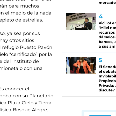
mercado
imán para muchos
en el medio de la nada,
pleto de estrellas.
Kicillof e
"Milei no
recursos
so, ya sea por sus
dárselos 
hay otros sitios
bancos, a
a sus am
l refugio Puesto Pavón
elo “certificado” por la
 del Instituto de
El Senad
camioneta o con una
el debat
Inviolabi
Propied
Privada:
és conocer el
discute?
doba con su Planetario
ca Plaza Cielo y Tierra
ofísica Bosque Alegre.