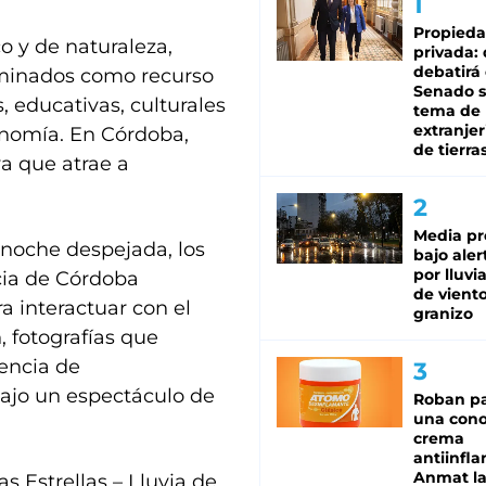
Propied
o y de naturaleza,
privada:
debatirá 
taminados como recurso
Senado s
, educativas, culturales
tema de 
extranjer
onomía. En Córdoba,
de tierra
ya que atrae a
Media pr
 noche despejada, los
bajo aler
por lluvi
ncia de Córdoba
de viento
ra interactuar con el
granizo
, fotografías que
iencia de
ajo un espectáculo de
Roban pa
una cono
crema
antiinfla
Anmat la 
as Estrellas – Lluvia de