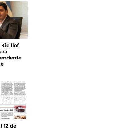
Kicillof
erá
tendente
ne
l 12 de
6