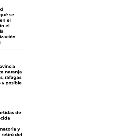
ad
 qué se
en el
in el
la
ización
s
ovincia
ta naranja
as, ráfagas
 y posible
rtidas de
cida
matoria y
retiró del