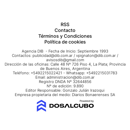
RSS
Contacto
Términos y Condiciones
Política de cookies
Agencia DIB - Fecha de Inicio: Septiembre 1993
Contactos:
publicidad@dib.com.ar
/
vpignaton@dib.com.ar
/
avisosdib@gmail.com
Dirección de las oficinas: Calle 48 Nº 726 Piso 4, La Plata; Provincia
de Buenos Aires, Argentina
Teléfono: +5492215022421 - Whatsapp: +5492215031783
Email:
administracion@dib.com.ar
Registro DNDA Nº 32644856
Nº de edición: 9.890
Editor Responsable: Gonzalo Julián Irazoqui
Empresa propietaria del medio: Diarios Bonaerenses SA