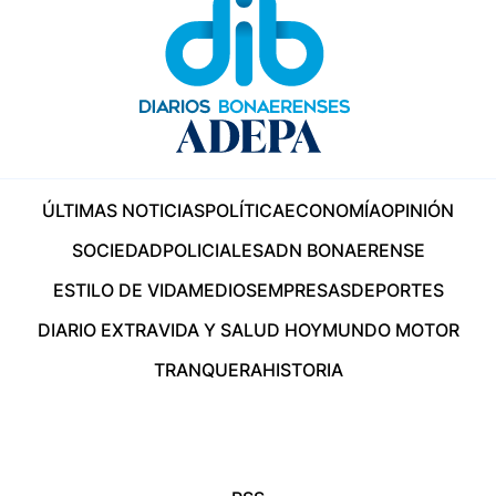
ÚLTIMAS NOTICIAS
POLÍTICA
ECONOMÍA
OPINIÓN
SOCIEDAD
POLICIALES
ADN BONAERENSE
ESTILO DE VIDA
MEDIOS
EMPRESAS
DEPORTES
DIARIO EXTRA
VIDA Y SALUD HOY
MUNDO MOTOR
TRANQUERA
HISTORIA