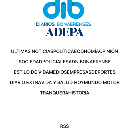
ÚLTIMAS NOTICIAS
POLÍTICA
ECONOMÍA
OPINIÓN
SOCIEDAD
POLICIALES
ADN BONAERENSE
ESTILO DE VIDA
MEDIOS
EMPRESAS
DEPORTES
DIARIO EXTRA
VIDA Y SALUD HOY
MUNDO MOTOR
TRANQUERA
HISTORIA
RSS