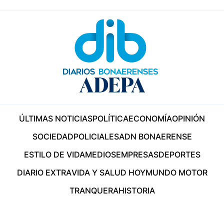
ÚLTIMAS NOTICIAS
POLÍTICA
ECONOMÍA
OPINIÓN
SOCIEDAD
POLICIALES
ADN BONAERENSE
ESTILO DE VIDA
MEDIOS
EMPRESAS
DEPORTES
DIARIO EXTRA
VIDA Y SALUD HOY
MUNDO MOTOR
TRANQUERA
HISTORIA